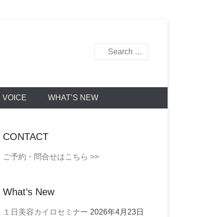
検
索
life all
VOICE
WHAT’S NEW
CONTACT
ご予約・問合せはこちら >>
What’s New
１日美容カイロセミナー
2026年4月23日