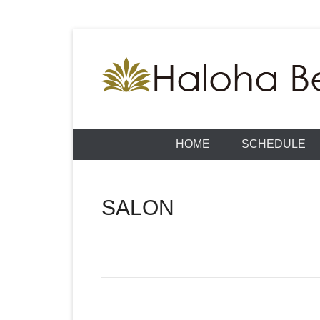
コ
ン
テ
ン
痛み取りが目的ではなく ”今” をもっと楽しめるよ
Haloha Beauty
ツ
へ
HOME
SCHEDULE
ス
キ
ッ
SALON
プ