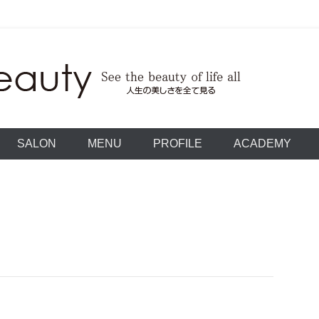
うに・・・。
 See the beauty of 
SALON
MENU
PROFILE
ACADEMY