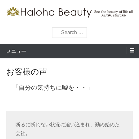
コ
ン
痛み取りが目的ではなく ”今” をもっと楽しめるように・・・。
テ
Haloha Beauty See the
ン
検
beauty of life all
索
ツ
へ
メニュー
ス
キ
お客様の声
ッ
プ
「自分の気持ちに嘘を・・」
断るに断れない状況に追い込まれ、勤め始めた
会社。