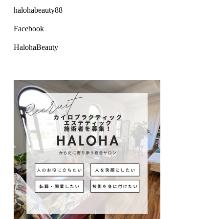
halohabeauty88
Facebook
HalohaBeauty