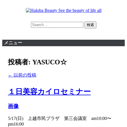
コ
ン
テ
痛み取りが目的ではなく ”今” をもっと楽しめるよう
ン
Haloha Beauty See the beauty of
検
に・・・。
ツ
索
life all
へ
ス
メニュー
キ
ッ
プ
投稿者:
YASUCO☆
投
←
以前の投稿
稿
ナ
１日美容カイロセミナー
ビ
ゲ
ー
画像
シ
ョ
5/17(日) 上越市民プラザ 第三会議室 am10:00〜
ン
pm16:00