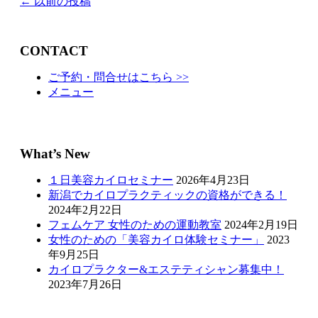
投
←
以前の投稿
稿
ナ
ビ
CONTACT
ゲ
ー
ご予約・問合せはこちら >>
シ
メニュー
ョ
ン
What’s New
１日美容カイロセミナー
2026年4月23日
新潟でカイロプラクティックの資格ができる！
2024年2月22日
フェムケア 女性のための運動教室
2024年2月19日
女性のための「美容カイロ体験セミナー」
2023
年9月25日
カイロプラクター&エステティシャン募集中！
2023年7月26日