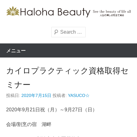
コ
ン
痛み取りが目的ではなく ”今” をもっと楽しめるように・・・。
テ
Haloha Beauty See the
ン
検
beauty of life all
索
ツ
へ
メニュー
ス
キ
カイロプラクティック資格取得セ
ッ
プ
ミナー
投稿日:
2020年7月15日
投稿者:
YASUCO☆
2020年9月21日祝（月）～9月27日（日）
会場/割烹の宿 湖畔