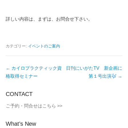
詳しい内容は、まずは、お問合せ下さい。
カテゴリー:
イベントのご案内
投
←
カイロプラクティック資
日刊にいがたTV 新企画に
稿
格取得セミナー
第１号出演
→
ナ
ビ
CONTACT
ゲ
ご予約・問合せはこちら >>
ー
シ
What’s New
ョ